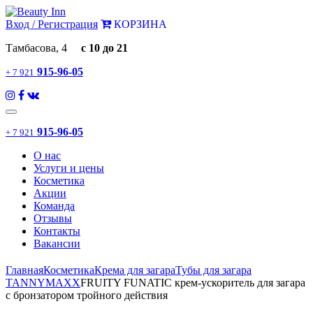
Вход / Регистрация
КОРЗИНА
Тамбасова, 4
с 10 до 21
915-96-05
+ 7 921
Открыть
навигацию
915-96-05
+ 7 921
О нас
Услуги и цены
Косметика
Акции
Команда
Отзывы
Контакты
Вакансии
Главная
Косметика
Крема для загара
Тубы для загара
TANNYMAXX
FRUITY FUNATIC крем-ускоритель для загара
с бронзатором тройного действия